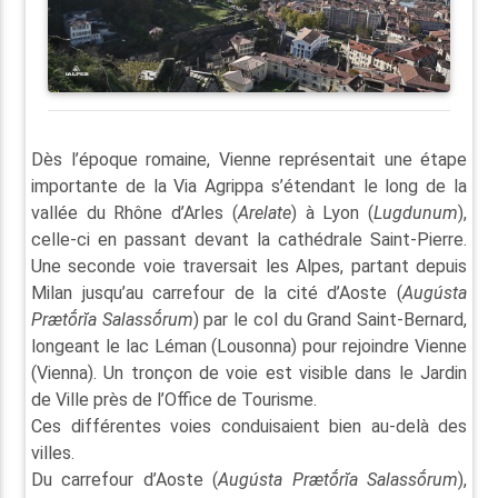
Dès l’époque romaine, Vienne représentait une étape
importante de la Via Agrippa s’étendant le long de la
vallée du Rhône d’Arles (
Arelate
) à Lyon (
Lugdunum
),
celle-ci en passant devant la cathédrale Saint-Pierre.
Une seconde voie traversait les Alpes, partant depuis
Milan jusqu’au carrefour de la cité d’Aoste (
Augústa
Prætṓrĭa Salassṓrum
) par le col du Grand Saint-Bernard,
longeant le lac Léman (Lousonna) pour rejoindre Vienne
(Vienna). Un tronçon de voie est visible dans le Jardin
de Ville près de l’Office de Tourisme.
Ces différentes voies conduisaient bien au-delà des
villes.
Du carrefour d’Aoste (
Augústa Prætṓrĭa Salassṓrum
),